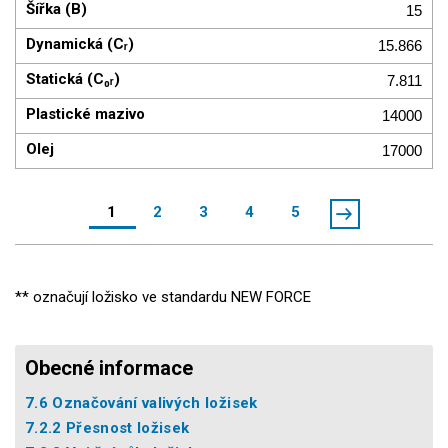
15
15.866
7.811
14000
17000
1
2
3
4
5
** označují ložisko ve standardu NEW FORCE
Obecné informace
7.6 Označování valivých ložisek
7.2.2 Přesnost ložisek