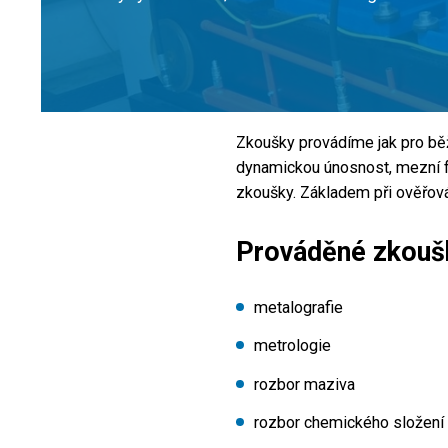
Zkoušky provádíme jak pro běžn
dynamickou únosnost, mezní fr
zkoušky. Základem při ověřován
Prováděné zkoušk
metalografie
metrologie
rozbor maziva
rozbor chemického složení