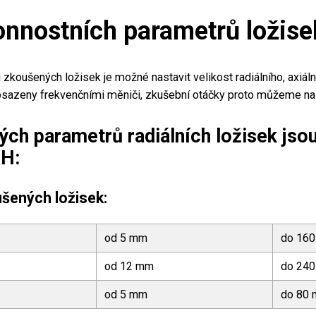
nnostních parametrů ložise
pu zkoušených ložisek je možné nastavit velikost radiálního, axi
 osazeny frekvenčními měniči, zkušební otáčky proto můžeme nast
ch parametrů radiálních ložisek jso
AH:
šených ložisek:
od 5 mm
do 16
od 12 mm
do 24
od 5 mm
do 80