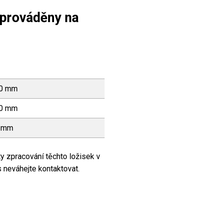
 prováděny na
10 mm
90 mm
0 mm
y zpracování těchto ložisek v
s neváhejte kontaktovat.