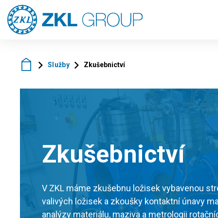
Služby
Zkušebnictví
Zkušebnictví
V ZKL máme zkušebnu ložisek vybavenou stroj
valivých ložisek a zkoušky kontaktní únavy ma
analýzy materiálu, maziva a metrologii rotačníc