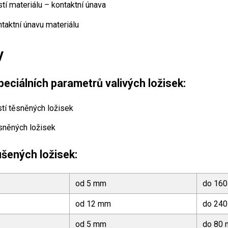
í materiálu – kontaktní únava
taktní únavu materiálu
y
eciálních parametrů valivých ložisek:
tí těsněných ložisek
sněných ložisek
šených ložisek:
od 5 mm
do 16
od 12 mm
do 24
od 5 mm
do 80