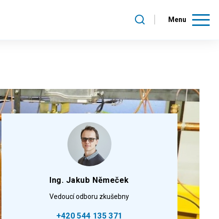
Menu
Ing. Jakub Němeček
Vedoucí odboru zkušebny
+420 544 135 371