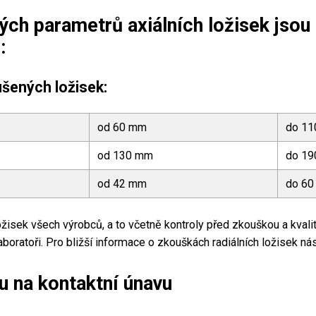
ch parametrů axiálních ložisek jsou
:
šených ložisek:
od 60 mm
do 1
od 130 mm
do 1
od 42 mm
do 6
žisek všech výrobců, a to včetně kontroly před zkouškou a kvalit
boratoři. Pro bližší informace o zkouškách radiálních ložisek ná
u na kontaktní únavu