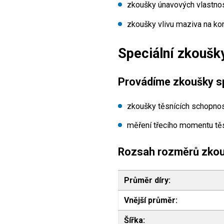
zkoušky únavových vlastnost
zkoušky vlivu maziva na kon
Speciální zkoušk
Provádíme zkoušky sp
zkoušky těsnících schopnos
měření třecího momentu tě
Rozsah rozměrů zkou
Průměr díry:
Vnější průměr:
Šířka: