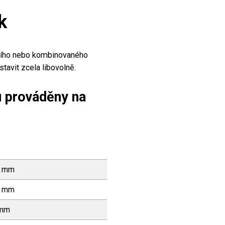
k
álního nebo kombinovaného
avit zcela libovolně.
u prováděny na
0 mm
0 mm
 mm