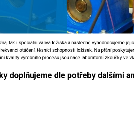
á, tak i speciální valivá ložiska a následně vyhodnocujeme jejic
ekvenci otáčení, těsnící schopnosti ložisek. Na přání poskytuje
í kvality výrobního procesu jsou naše laboratorní zkoušky ve vl
y doplňujeme dle potřeby dalšími an