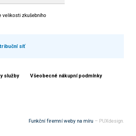
e velikosti zkušebního
tribuční síť
y služby
Všeobecné nákupní podmínky
Funkční firemní weby na míru
– PUXdesign.