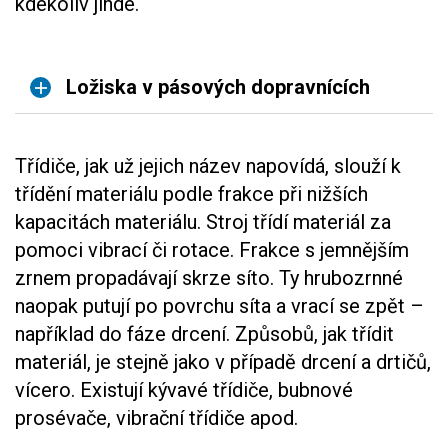
kdekoliv jinde.
Ložiska v pásových dopravnících
Třídiče, jak už jejich název napovídá, slouží k
třídění materiálu podle frakce při nižších
kapacitách materiálu. Stroj třídí materiál za
pomoci vibrací či rotace. Frakce s jemnějším
zrnem propadávají skrze síto. Ty hrubozrnné
naopak putují po povrchu síta a vrací se zpět –
například do fáze drcení. Způsobů, jak třídit
materiál, je stejně jako v případě drcení a drtičů,
vícero. Existují kývavé třídiče, bubnové
prosévače, vibrační třídiče apod.