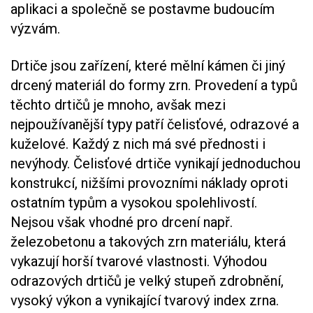
aplikaci a společně se postavme budoucím
výzvám.
Drtiče jsou zařízení, které mělní kámen či jiný
drcený materiál do formy zrn. Provedení a typů
těchto drtičů je mnoho, avšak mezi
nejpoužívanější typy patří čelisťové, odrazové a
kuželové. Každý z nich má své přednosti i
nevýhody. Čelisťové drtiče vynikají jednoduchou
konstrukcí, nižšími provozními náklady oproti
ostatním typům a vysokou spolehlivostí.
Nejsou však vhodné pro drcení např.
železobetonu a takových zrn materiálu, která
vykazují horší tvarové vlastnosti. Výhodou
odrazových drtičů je velký stupeň zdrobnění,
vysoký výkon a vynikající tvarový index zrna.