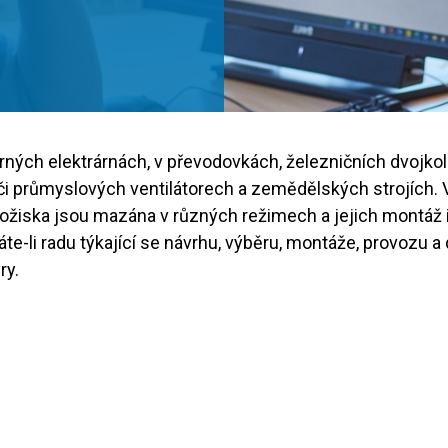
rných elektrárnách, v převodovkách, železničních dvojkol
 či průmyslových ventilátorech a zemědělských strojích. V
ložiska jsou mazána v různých režimech a jejich montáž 
e-li radu týkající se návrhu, výběru, montáže, provozu a
ry.