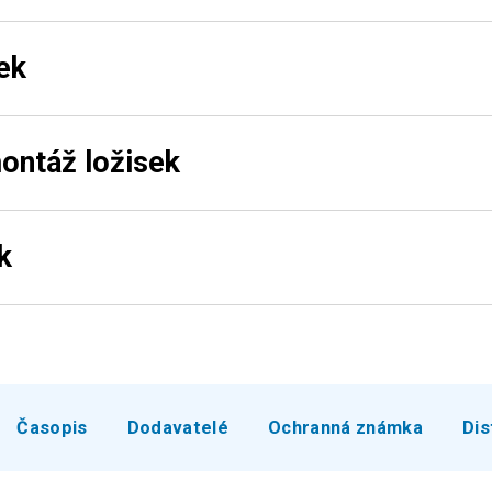
ek
ontáž ložisek
k
Časopis
Dodavatelé
Ochranná známka
Dis