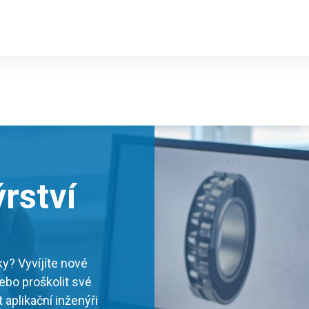
rství
y? Vyvíjíte nové
nebo proškolit své
plikační inženýři