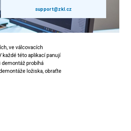
support@zkl.cz
ích, ve válcovacích
 každé této aplikací panují
i demontáž probíhá
 demontáže ložiska, obraťte