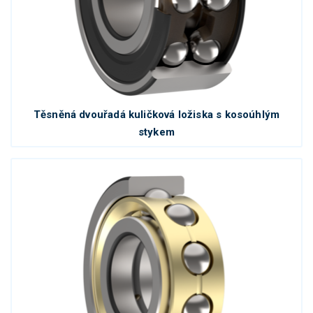
Těsněná dvouřadá kuličková ložiska s kosoúhlým
stykem