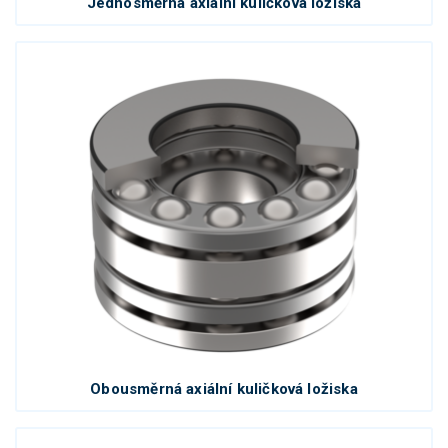
Jednosměrná axiální kuličková ložiska
Obousměrná axiální kuličková ložiska