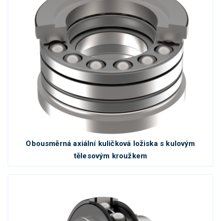
Obousměrná axiální kuličková ložiska s kulovým
tělesovým kroužkem