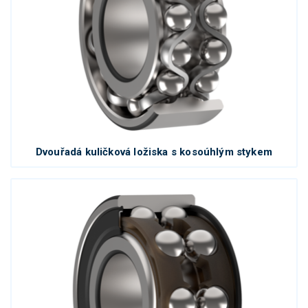
Dvouřadá kuličková ložiska s kosoúhlým stykem