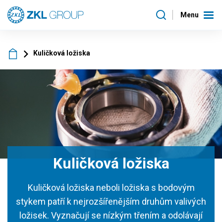
Menu
Kuličková ložiska
Kuličková ložiska
Kuličková ložiska neboli ložiska s bodovým
stykem patří k nejrozšířenějším druhům valivých
ložisek. Vyznačují se nízkým třením a odolávají