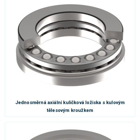
Jednosměrná axiální kuličková ložiska s kulovým
tělesovým kroužkem