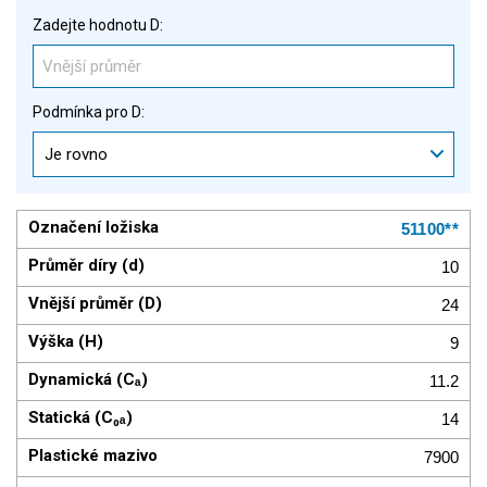
Zadejte hodnotu D:
Podmínka pro D:
Je rovno
51100**
10
24
9
11.2
14
7900