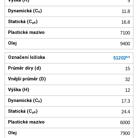
9
11.8
16.8
7100
9400
51202**
15
32
12
17.3
24.4
6000
7900