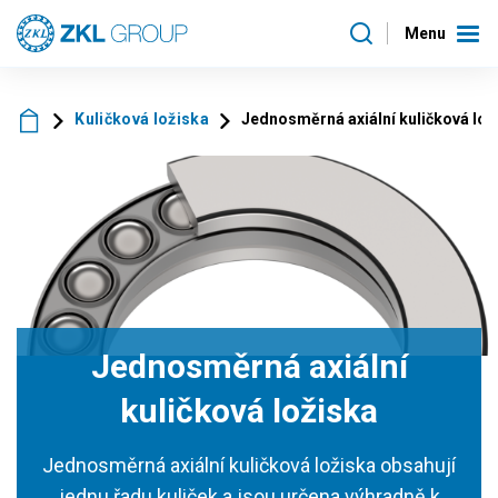
Menu
Kuličková ložiska
Jednosměrná axiální kuličková lož
Jednosměrná axiální
kuličková ložiska
Jednosměrná axiální kuličková ložiska obsahují
jednu řadu kuliček a jsou určena výhradně k