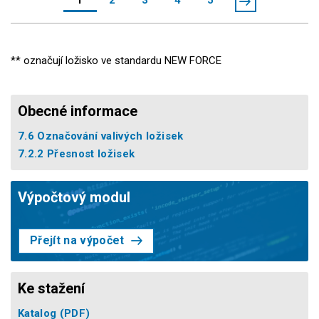
1
2
3
4
5
** označují ložisko ve standardu NEW FORCE
Obecné informace
7.6 Označování valivých ložisek
7.2.2 Přesnost ložisek
Výpočtový modul
Přejít na výpočet
Ke stažení
Katalog
(PDF)