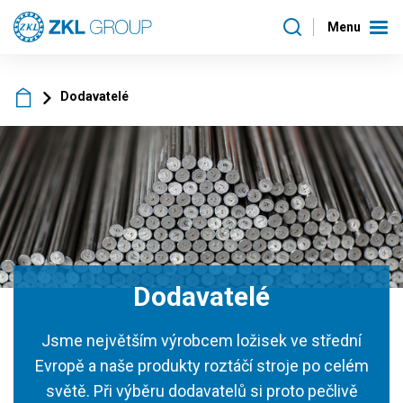
Menu
Dodavatelé
Dodavatelé
Jsme největším výrobcem ložisek ve střední
Evropě a naše produkty roztáčí stroje po celém
světě. Při výběru dodavatelů si proto pečlivě