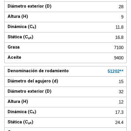
28
9
11.8
16.8
7100
9400
51202**
15
32
12
17.3
24.4