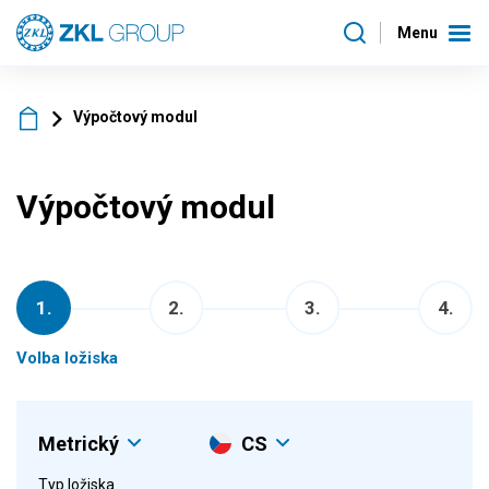
Menu
Výpočtový modul
Výpočtový modul
1
.
2
.
3
.
4
.
Volba ložiska
Metrický
CS
Typ ložiska