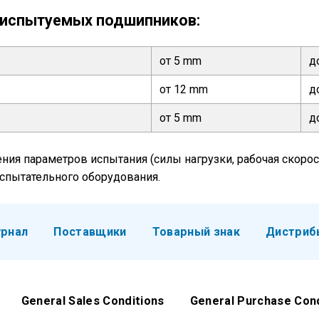
 испытуемых подшипников:
от 5 mm
д
от 12 mm
д
от 5 mm
д
ния параметров испытания (силы нагрузки, рабочая скоро
испытательного оборудования.
рнал
Поставщики
Товарный знак
Дистриб
General Sales Conditions
General Purchase Con