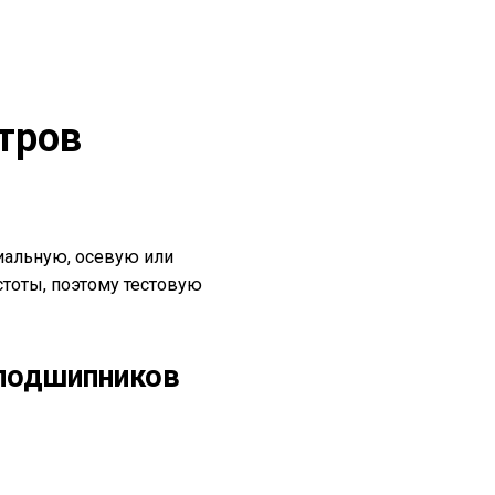
тров
иальную, осевую или
тоты, поэтому тестовую
подшипников