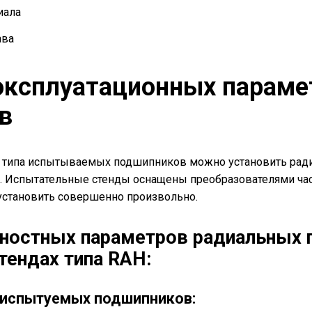
иала
ава
эксплуатационных параме
в
 и типа испытываемых подшипников можно установить рад
. Испытательные стенды оснащены преобразователями час
установить совершенно произвольно.
ностных параметров радиальных 
тендах типа RAH:
 испытуемых подшипников: