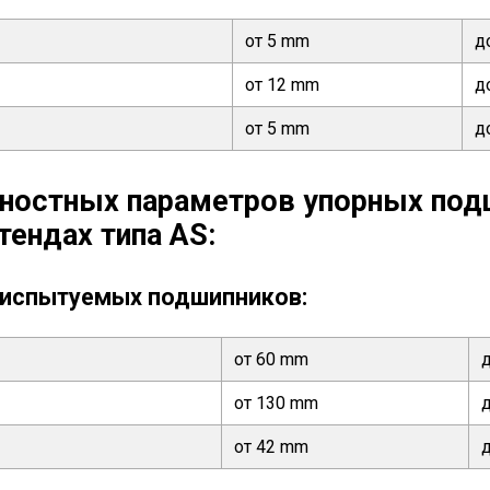
от 5 mm
д
от 12 mm
д
от 5 mm
д
ностных параметров упорных под
тендах типа AS:
 испытуемых подшипников:
от 60 mm
от 130 mm
от 42 mm