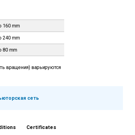
о 160 mm
о 240 mm
о 80 mm
сть вращения) варьируются
ьюторская сеть
ditions
Certificates