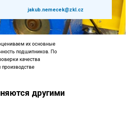
jakub.nemecek@zkl.cz
 оцениваем их основные
чность подшипников. По
роверки качества
м производстве
няются другими