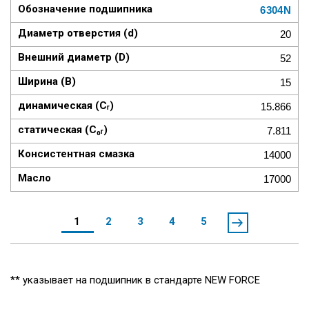
6304N
20
52
15
15.866
7.811
14000
17000
1
2
3
4
5
** указывает на подшипник в стандарте NEW FORCE