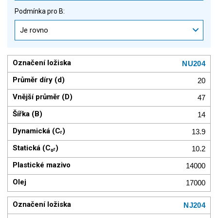
Podmínka pro B:
Je rovno
NU204
20
47
14
13.9
10.2
14000
17000
NJ204