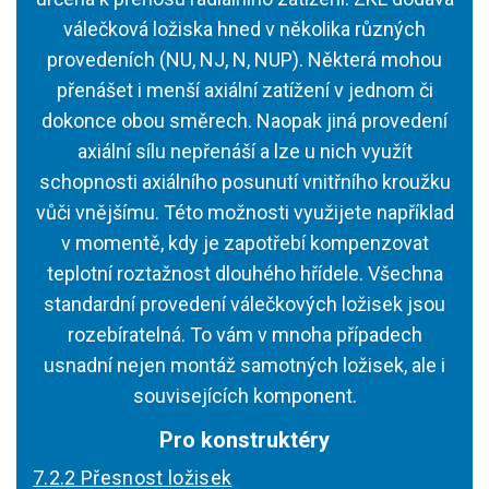
válečková ložiska hned v několika různých
provedeních (NU, NJ, N, NUP). Některá mohou
přenášet i menší axiální zatížení v jednom či
dokonce obou směrech. Naopak jiná provedení
axiální sílu nepřenáší a lze u nich využít
schopnosti axiálního posunutí vnitřního kroužku
vůči vnějšímu. Této možnosti využijete například
v momentě, kdy je zapotřebí kompenzovat
teplotní roztažnost dlouhého hřídele. Všechna
standardní provedení válečkových ložisek jsou
rozebíratelná. To vám v mnoha případech
usnadní nejen montáž samotných ložisek, ale i
souvisejících komponent.
Pro konstruktéry
7.2.2 Přesnost ložisek