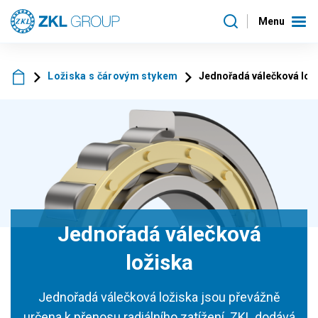
Menu
Ložiska s čárovým stykem
Jednořadá válečková lož
Jednořadá válečková
ložiska
Jednořadá válečková ložiska jsou převážně
určena k přenosu radiálního zatížení. ZKL dodává