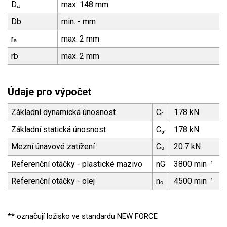
Dₐ
max. 148 mm
Db
min. - mm
rₐ
max. 2 mm
rb
max. 2 mm
Údaje pro výpočet
Základní dynamická únosnost
Cᵣ
178 kN
Základní statická únosnost
C₀ᵣ
178 kN
Mezní únavové zatížení
Cᵤ
20.7 kN
Referenční otáčky - plastické mazivo
nG
3800 min⁻¹
Referenční otáčky - olej
nₒ
4500 min⁻¹
** označují ložisko ve standardu NEW FORCE