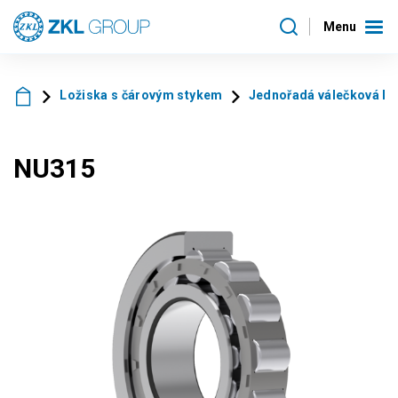
Menu
Ložiska s čárovým stykem
Jednořadá válečková lo
NU315