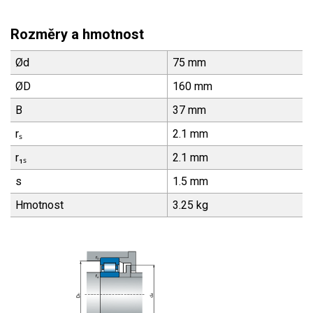
Rozměry a hmotnost
Ød
75 mm
ØD
160 mm
B
37 mm
rₛ
2.1 mm
r₁ₛ
2.1 mm
s
1.5 mm
Hmotnost
3.25 kg