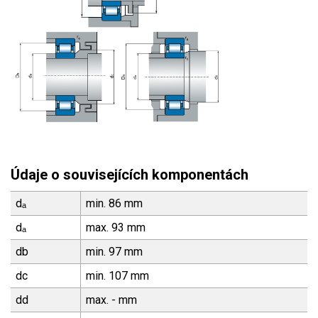
Údaje o souvisejících komponentách
dₐ
min. 86 mm
dₐ
max. 93 mm
db
min. 97 mm
dc
min. 107 mm
dd
max. - mm