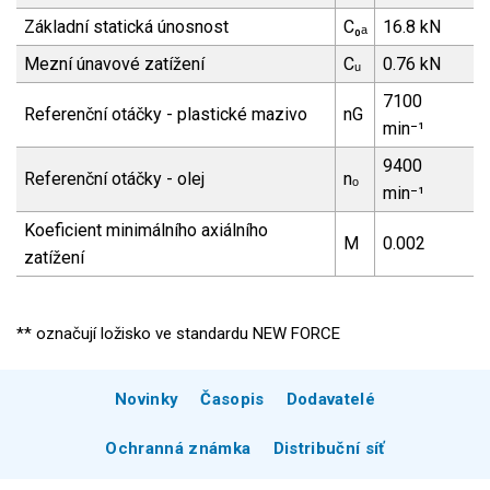
Základní statická únosnost
C₀ₐ
16.8 kN
Mezní únavové zatížení
Cᵤ
0.76 kN
7100
Referenční otáčky - plastické mazivo
nG
min⁻¹
9400
Referenční otáčky - olej
nₒ
min⁻¹
Koeficient minimálního axiálního
M
0.002
zatížení
** označují ložisko ve standardu NEW FORCE
Novinky
Časopis
Dodavatelé
Ochranná známka
Distribuční síť