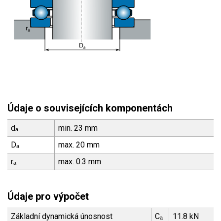
Údaje o souvisejících komponentách
dₐ
min. 23 mm
Dₐ
max. 20 mm
rₐ
max. 0.3 mm
Údaje pro výpočet
Základní dynamická únosnost
Cₐ
11.8 kN