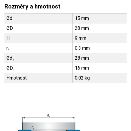
Rozměry a hmotnost
Ød
15 mm
ØD
28 mm
H
9 mm
rₛ
0.3 mm
Ød₁
28 mm
ØD₁
16 mm
Hmotnost
0.02 kg