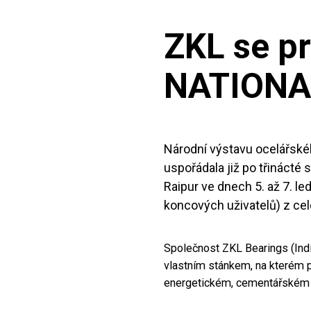
ZKL se p
NATIONA
Národní výstavu ocelářsk
uspořádala již po třinácté
Raipur ve dnech 5. až 7. l
koncových uživatelů) z celé
Společnost ZKL Bearings (India
vlastním stánkem, na kterém p
energetickém, cementářském 