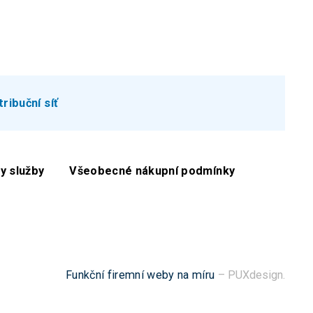
tribuční síť
y služby
Všeobecné nákupní podmínky
Funkční firemní weby na míru
– PUXdesign.