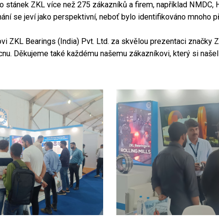
ilo stánek ZKL více než 275 zákazníků a firem, například NMD
 se jeví jako perspektivní, neboť bylo identifikováno mnoho pří
 ZKL Bearings (India) Pvt. Ltd. za skvělou prezentaci značky ZKL
u. Děkujeme také každému našemu zákazníkovi, který si našel čas