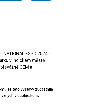
ě
u - NATIONAL EXPO 2024 -
 Parku v indickém městě
 (převážně OEM a
emí, se této výstavy zúčastnila
žívaných v ocelářském,