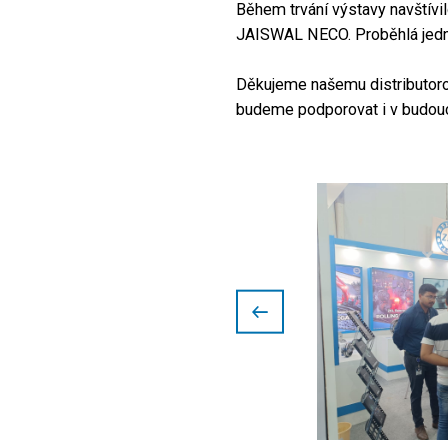
Během trvání výstavy navštív
JAISWAL NECO. Proběhlá jednání
Děkujeme našemu distributorovi
budeme podporovat i v budoucn