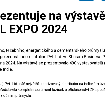
rezentuje na výstav
L EXPO 2024
ého, těžebního, energetického a cementářského průmysl
 společnost Indore Infoline Pvt. Ltd. ve Shriram Business
edna 2024. Na výstavě se prezentovalo 490 vystavovatelů
 Indie.
) Pvt. Ltd., náš největší autorizovaný distributor na indickém úz
ředstavila kompletní sortiment ložisek a příslušenství ZKL pou
a důlním průmyslu.