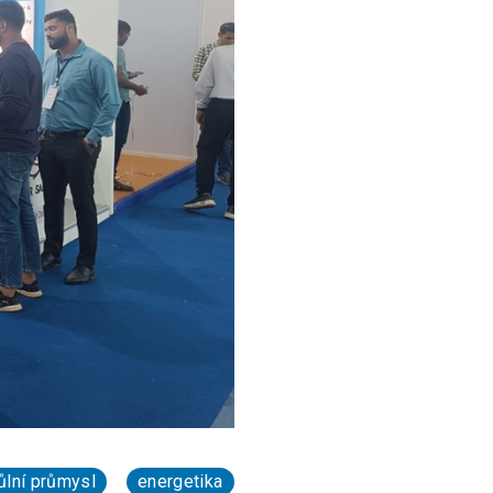
ůlní průmysl
energetika