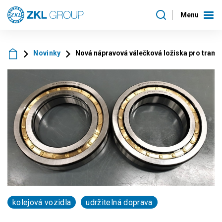
Menu
Novinky
Nová nápravová válečková ložiska pro tramv
kolejová vozidla
udržitelná doprava