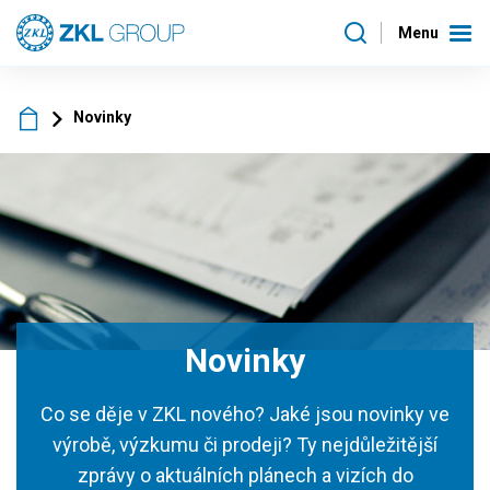
Menu
Novinky
Novinky
Co se děje v ZKL nového? Jaké jsou novinky ve
výrobě, výzkumu či prodeji? Ty nejdůležitější
zprávy o aktuálních plánech a vizích do