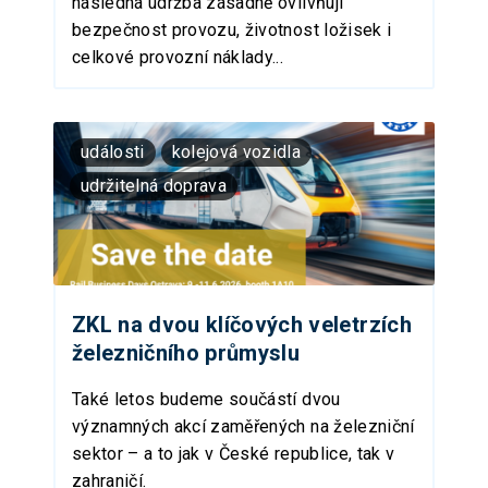
následná údržba zásadně ovlivňují
bezpečnost provozu, životnost ložisek i
celkové provozní náklady...
události
kolejová vozidla
udržitelná doprava
ZKL na dvou klíčových veletrzích
železničního průmyslu
Také letos budeme součástí dvou
významných akcí zaměřených na železniční
sektor – a to jak v České republice, tak v
zahraničí.