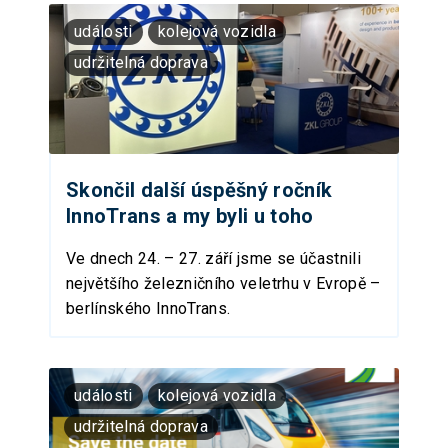
události
kolejová vozidla
udržitelná doprava
Skončil další úspěšný ročník
InnoTrans a my byli u toho
Ve dnech 24. – 27. září jsme se účastnili
největšího železničního veletrhu v Evropě –
berlínského InnoTrans.
události
kolejová vozidla
udržitelná doprava