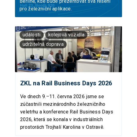
Berlíně, kde bude prezentovat svá řešení
pro železniční aplikace.
události
kolejová vozidla
udržitelná doprava
ZKL na Rail Business Days 2026
Ve dnech 9.–11. června 2026 jsme se
zúčastnili mezinárodního železničního
veletrhu a konference Rail Business Days
2026, která se konala v industriálních
prostorách Trojhalí Karolina v Ostravě.