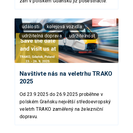
září v polském Gdaňsku již pošestnácté.
události
kolejová vozidla
udržitelná doprava
udržitelnost
Navštivte nás na veletrhu TRAKO
2025
Od 23.9.2025 do 26.9.2025 proběhne v
polském Graňsku největší středoevropský
veletrh TRAKO zaměřený na železniční
dopravu.