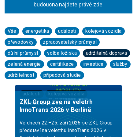
budoucna najdete právě zde.
Vše
energetika
události
kolejová vozidla
převodovky
zpracovatelský průmysl
důlní průmysl
volba ložiska
udržitelná doprava
zelená energie
certifikace
investice
služby
udržitelnost
případová studie
události
kolejová vozidla
ZKL Group zve na veletrh
udržitelná doprava
InnoTrans 2026 v Berlíně
Ve dnech 22.–25. září 2026 se ZKL Group
představí na veletrhu InnoTrans 2026 v