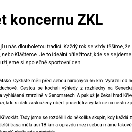
et koncernu ZKL
u nás dlouholetou tradici. Každý rok se vždy těšíme, že 
na, nebo Klášterce. Je to ideální příležitost, kde se sejde
užijeme si společně sportovní den.
látsko. Cyklisté měli před sebou náročných 66 km. Vyrazili od 
 duchové. Cestou se kochali výhledy z rozhledny na Senecké
a vyhlášené zmrzlině v Senomatech. A pak už je čekal hrad Křivok
a, kde si dali zasloužený oběd, poseděli a vydali se na cestu zp
Křivoklát. Tady jsme se rozdělili do několika skupin, kdy každá z
jdelší trasa měla asi 18 km a opravdu mezi sebou máme takové tu