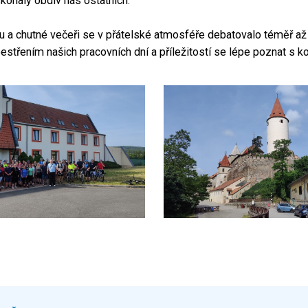
skonalý obdiv nás ostatních.
u a chutné večeři se v přátelské atmosféře debatovalo téměř až 
střením našich pracovních dní a příležitostí se lépe poznat s ko