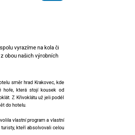
spolu vyrazíme na kola či
me z obou našich výrobních
hotelu směr hrad Krakovec, kde
 hoře, která stojí kousek od
lát. Z Křivoklátu už jeli podél
ět do hotelu.
volila vlastní program a vlastní
risty, kteří absolvovali celou