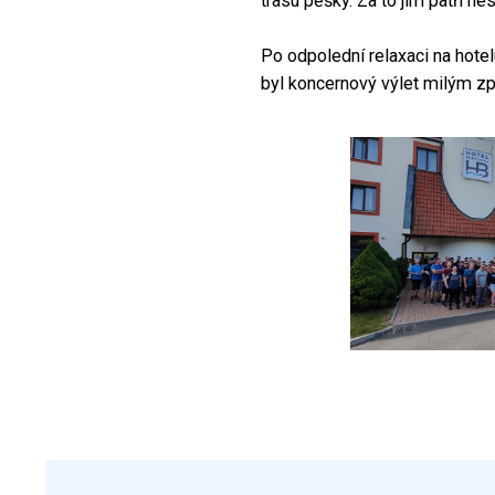
trasu pěšky. Za to jim patří ne
Po odpolední relaxaci na hotel
byl koncernový výlet milým zpe