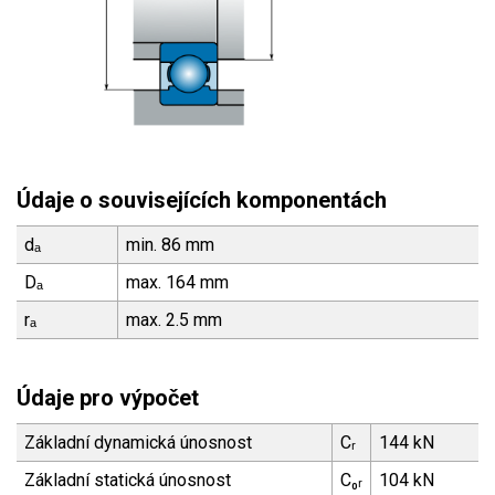
Údaje o souvisejících komponentách
dₐ
min. 86 mm
Dₐ
max. 164 mm
rₐ
max. 2.5 mm
Údaje pro výpočet
Základní dynamická únosnost
Cᵣ
144 kN
Základní statická únosnost
C₀ᵣ
104 kN