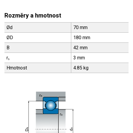
Rozměry a hmotnost
Ød
70 mm
ØD
180 mm
B
42 mm
rₛ
3 mm
Hmotnost
4.85 kg