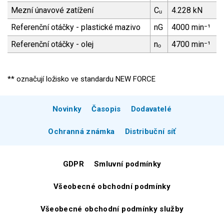
Mezní únavové zatížení
Cᵤ
4.228 kN
Referenční otáčky - plastické mazivo
nG
4000 min⁻¹
Referenční otáčky - olej
nₒ
4700 min⁻¹
** označují ložisko ve standardu NEW FORCE
Novinky
Časopis
Dodavatelé
Ochranná známka
Distribuční síť
GDPR
Smluvní podmínky
Všeobecné obchodní podmínky
Všeobecné obchodní podmínky služby