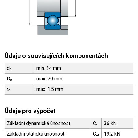
Údaje o souvisejících komponentách
dₐ
min. 34 mm
Dₐ
max. 70 mm
rₐ
max. 1.5 mm
Údaje pro výpočet
Základní dynamická únosnost
Cᵣ
36 kN
Základní statická únosnost
C₀ᵣ
19.2 kN