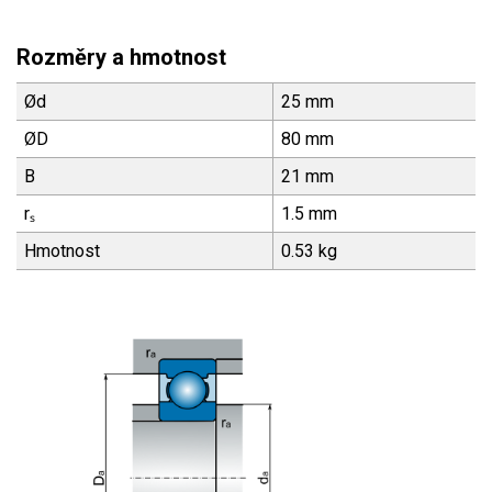
Rozměry a hmotnost
Ød
25 mm
ØD
80 mm
B
21 mm
rₛ
1.5 mm
Hmotnost
0.53 kg