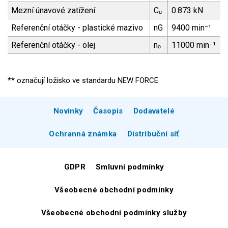
Mezní únavové zatížení
Cᵤ
0.873 kN
Referenční otáčky - plastické mazivo
nG
9400 min⁻¹
Referenční otáčky - olej
nₒ
11000 min⁻¹
** označují ložisko ve standardu NEW FORCE
Novinky
Časopis
Dodavatelé
Ochranná známka
Distribuční síť
GDPR
Smluvní podmínky
Všeobecné obchodní podmínky
Všeobecné obchodní podmínky služby