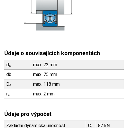
Údaje o souvisejících komponentách
dₐ
max. 72 mm
db
max. 75 mm
Dₐ
max. 118 mm
rₐ
max. 2 mm
Údaje pro výpočet
Základní dynamická únosnost
Cᵣ
82 kN