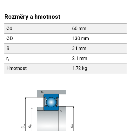
Rozměry a hmotnost
Ød
60 mm
ØD
130 mm
B
31 mm
rₛ
2.1 mm
Hmotnost
1.72 kg