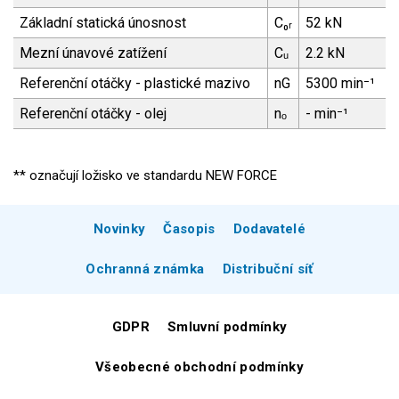
Základní statická únosnost
C₀ᵣ
52 kN
Mezní únavové zatížení
Cᵤ
2.2 kN
Referenční otáčky - plastické mazivo
nG
5300 min⁻¹
Referenční otáčky - olej
nₒ
- min⁻¹
** označují ložisko ve standardu NEW FORCE
Novinky
Časopis
Dodavatelé
Ochranná známka
Distribuční síť
GDPR
Smluvní podmínky
Všeobecné obchodní podmínky