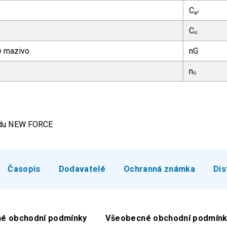
C₀ᵣ
Cᵤ
ké mazivo
nG
nₒ
ardu NEW FORCE
Časopis
Dodavatelé
Ochranná známka
Dis
é obchodní podmínky
Všeobecné obchodní podmínk