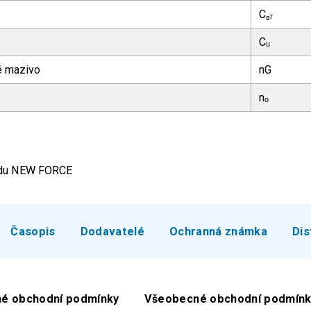
C₀ᵣ
Cᵤ
ké mazivo
nG
nₒ
ardu NEW FORCE
Časopis
Dodavatelé
Ochranná známka
Dis
é obchodní podmínky
Všeobecné obchodní podmínk