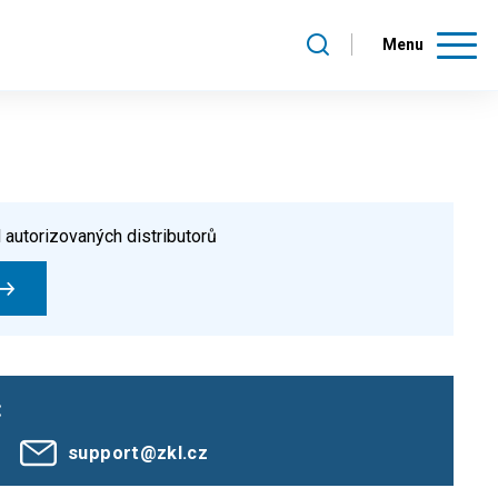
Menu
 autorizovaných distributorů
:
support@zkl.cz