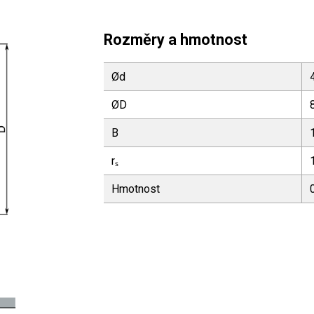
Rozměry a hmotnost
Ød
ØD
B
rₛ
Hmotnost