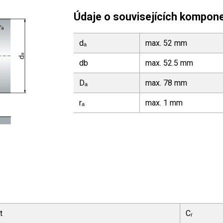
Údaje o souvisejících kompon
dₐ
max. 52 mm
db
max. 52.5 mm
Dₐ
max. 78 mm
rₐ
max. 1 mm
t
Cᵣ