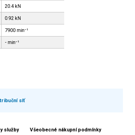
20.4 kN
0.92 kN
7900 min⁻¹
- min⁻¹
tribuční síť
y služby
Všeobecné nákupní podmínky