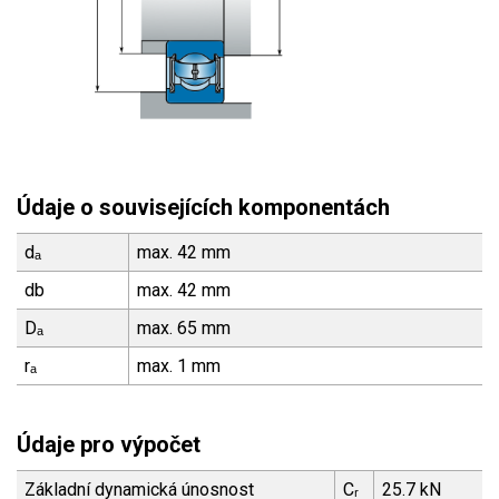
Údaje o souvisejících komponentách
dₐ
max. 42 mm
db
max. 42 mm
Dₐ
max. 65 mm
rₐ
max. 1 mm
Údaje pro výpočet
Základní dynamická únosnost
Cᵣ
25.7 kN