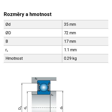
Rozměry a hmotnost
Ød
35 mm
ØD
72 mm
B
17 mm
rₛ
1.1 mm
Hmotnost
0.29 kg