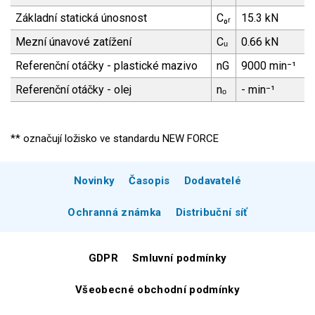
Základní statická únosnost
C₀ᵣ
15.3 kN
Mezní únavové zatížení
Cᵤ
0.66 kN
Referenční otáčky - plastické mazivo
nG
9000 min⁻¹
Referenční otáčky - olej
nₒ
- min⁻¹
** označují ložisko ve standardu NEW FORCE
Novinky
Časopis
Dodavatelé
Ochranná známka
Distribuční síť
GDPR
Smluvní podmínky
Všeobecné obchodní podmínky