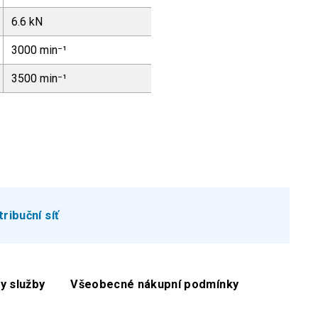
6.6 kN
3000 min⁻¹
3500 min⁻¹
tribuční síť
y služby
Všeobecné nákupní podmínky