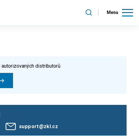
Menu
 autorizovaných distributorů
:
support@zkl.cz