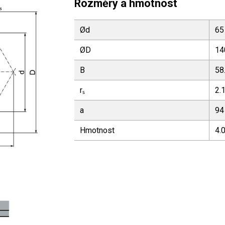
Rozměry a hmotnost
Ød
65
ØD
14
B
58
rₛ
2.
a
94
Hmotnost
4.