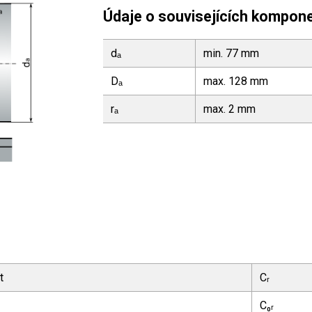
Údaje o souvisejících kompon
dₐ
min. 77 mm
Dₐ
max. 128 mm
rₐ
max. 2 mm
t
Cᵣ
C₀ᵣ