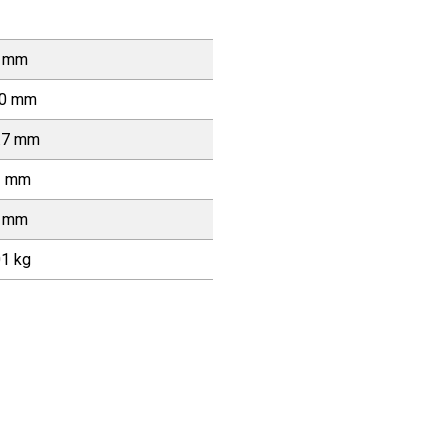
 mm
0 mm
.7 mm
1 mm
 mm
01 kg