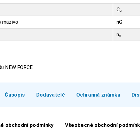
Cᵤ
ké mazivo
nG
nₒ
ardu NEW FORCE
Časopis
Dodavatelé
Ochranná známka
Dis
é obchodní podmínky
Všeobecné obchodní podmínk