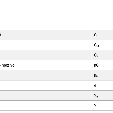
t
Cᵣ
C₀ᵣ
Cᵤ
ké mazivo
nG
nₒ
e
Y₀
Y