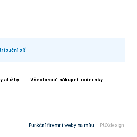
tribuční síť
y služby
Všeobecné nákupní podmínky
Funkční firemní weby na míru
– PUXdesign.