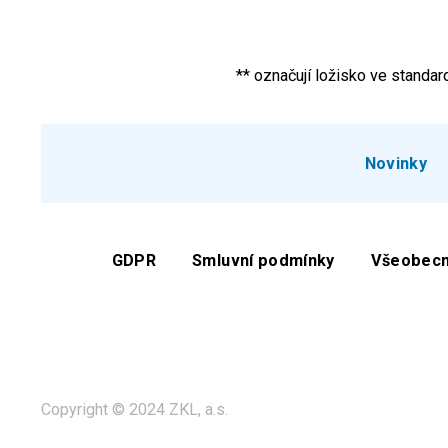
** označují ložisko ve stand
Novinky
GDPR
Smluvní podmínky
Všeobecn
Copyright © 2024 ZKL, a.s.