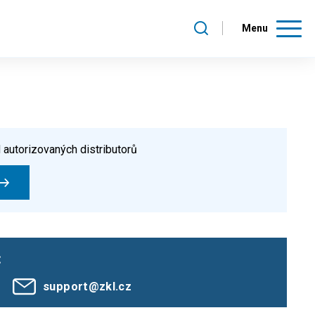
Menu
 autorizovaných distributorů
:
support@zkl.cz