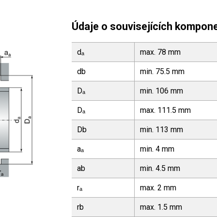
Údaje o souvisejících kompon
dₐ
max. 78 mm
db
min. 75.5 mm
Dₐ
min. 106 mm
Dₐ
max. 111.5 mm
Db
min. 113 mm
aₐ
min. 4 mm
ab
min. 4.5 mm
rₐ
max. 2 mm
rb
max. 1.5 mm