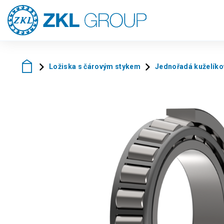
Ložiska s čárovým stykem
Jednořadá kuželíko