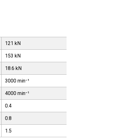
121 kN
153 kN
18.6 kN
3000 min⁻¹
4000 min⁻¹
0.4
0.8
1.5