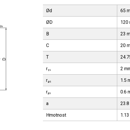
Ød
65 
ØD
120
B
23 
C
20 
T
24.
r₁ₛ
2 m
r₂ₛ
1.5
r₃ₛ
0.6
a
23.
Hmotnost
1.13