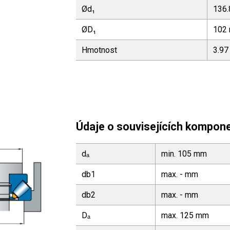
Ød₁
136
ØD₁
102
Hmotnost
3.97
Údaje o souvisejících kompon
dₐ
min. 105 mm
db1
max. - mm
db2
max. - mm
Dₐ
max. 125 mm