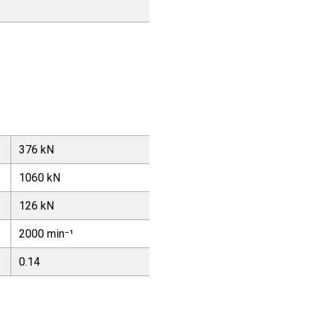
376 kN
1060 kN
126 kN
2000 min⁻¹
0.14