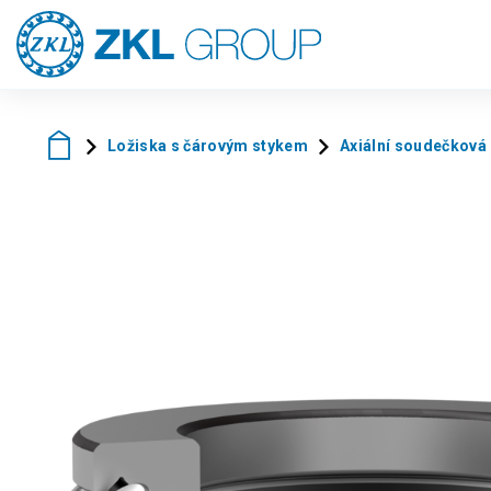
Ložiska s čárovým stykem
Axiální soudečková 