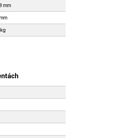
.8 mm
 mm
 kg
entách