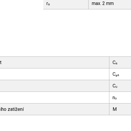
rₐ
max. 2 mm
t
Cₐ
C₀ₐ
Cᵤ
nₒ
ího zatížení
M