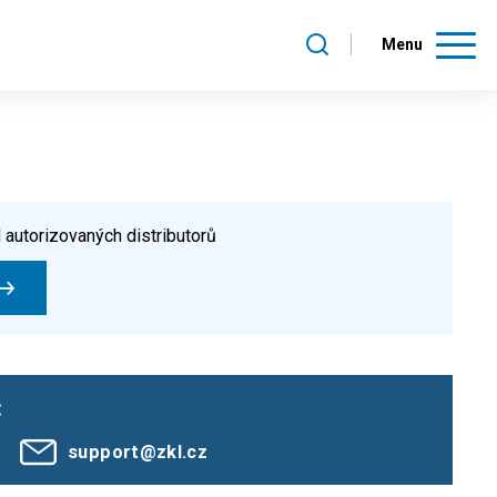
Menu
 autorizovaných distributorů
:
support@zkl.cz