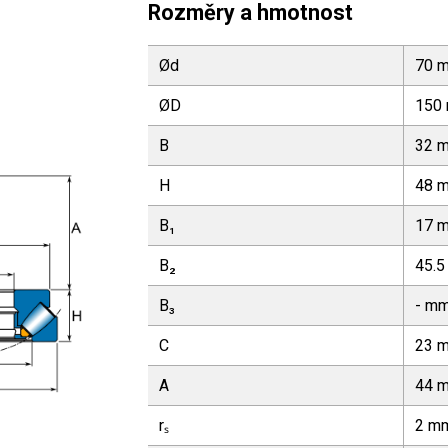
Rozměry a hmotnost
Ød
70 
ØD
150
B
32 
H
48 
B₁
17 
B₂
45.
B₃
- m
C
23 
A
44 
rₛ
2 m