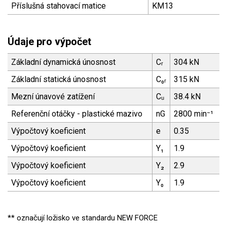
Příslušná stahovací matice
KM13
Údaje pro výpočet
Základní dynamická únosnost
Cᵣ
304 kN
Základní statická únosnost
C₀ᵣ
315 kN
Mezní únavové zatížení
Cᵤ
38.4 kN
Referenční otáčky - plastické mazivo
nG
2800 min⁻¹
Výpočtový koeficient
e
0.35
Výpočtový koeficient
Y₁
1.9
Výpočtový koeficient
Y₂
2.9
Výpočtový koeficient
Y₀
1.9
** označují ložisko ve standardu NEW FORCE