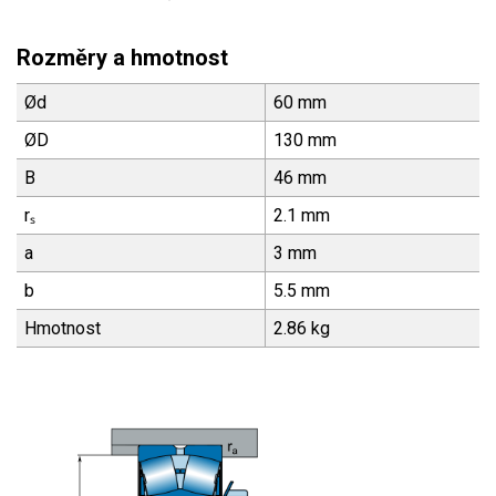
Rozměry a hmotnost
Ød
60 mm
ØD
130 mm
B
46 mm
rₛ
2.1 mm
a
3 mm
b
5.5 mm
Hmotnost
2.86 kg