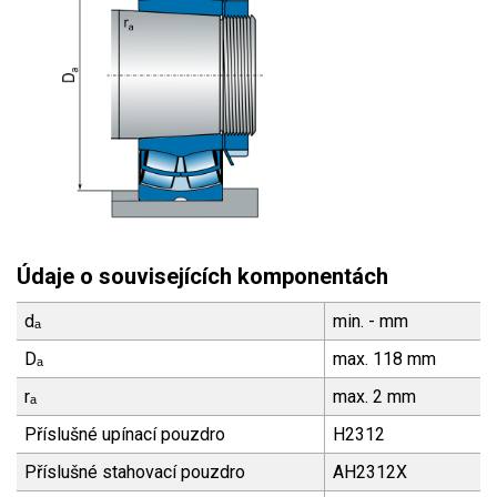
Údaje o souvisejících komponentách
dₐ
min. - mm
Dₐ
max. 118 mm
rₐ
max. 2 mm
Příslušné upínací pouzdro
H2312
Příslušné stahovací pouzdro
AH2312X