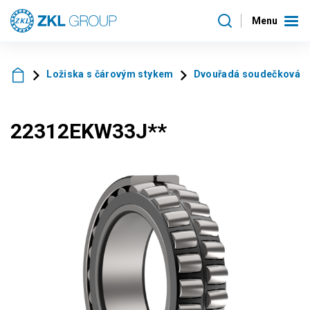
Menu
Ložiska s čárovým stykem
Dvouřadá soudečková l
22312EKW33J**