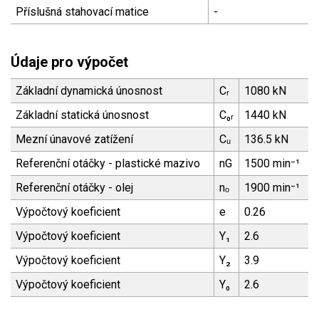
Příslušná stahovací matice
-
Údaje pro výpočet
Základní dynamická únosnost
Cᵣ
1080 kN
Základní statická únosnost
C₀ᵣ
1440 kN
Mezní únavové zatížení
Cᵤ
136.5 kN
Referenční otáčky - plastické mazivo
nG
1500 min⁻¹
Referenční otáčky - olej
nₒ
1900 min⁻¹
Výpočtový koeficient
e
0.26
Výpočtový koeficient
Y₁
2.6
Výpočtový koeficient
Y₂
3.9
Výpočtový koeficient
Y₀
2.6