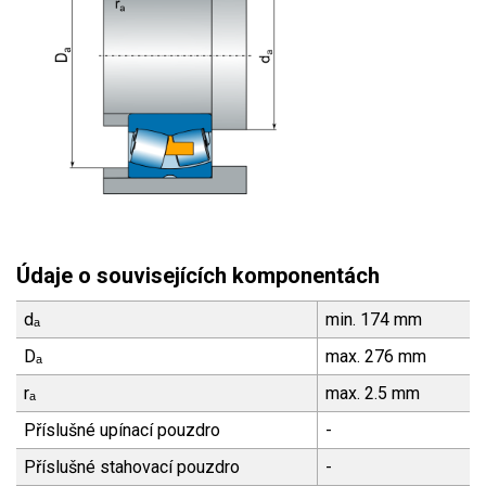
Údaje o souvisejících komponentách
dₐ
min. 174 mm
Dₐ
max. 276 mm
rₐ
max. 2.5 mm
Příslušné upínací pouzdro
-
Příslušné stahovací pouzdro
-