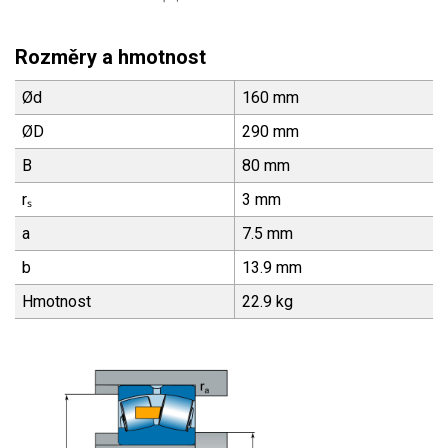
Rozměry a hmotnost
Ød
160 mm
ØD
290 mm
B
80 mm
rₛ
3 mm
a
7.5 mm
b
13.9 mm
Hmotnost
22.9 kg