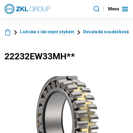
Menu
Ložiska s čárovým stykem
Dvouřadá soudečková l
22232EW33MH**