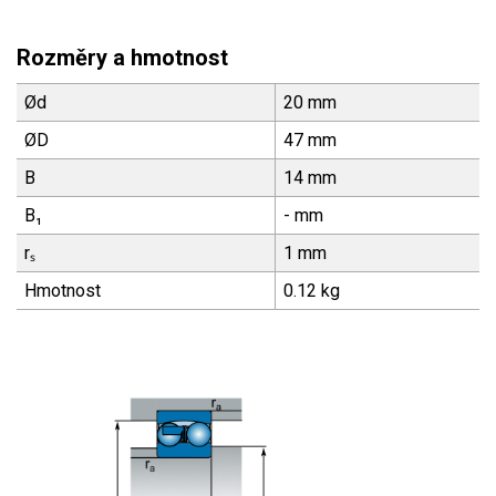
Rozměry a hmotnost
Ød
20 mm
ØD
47 mm
B
14 mm
B₁
- mm
rₛ
1 mm
Hmotnost
0.12 kg