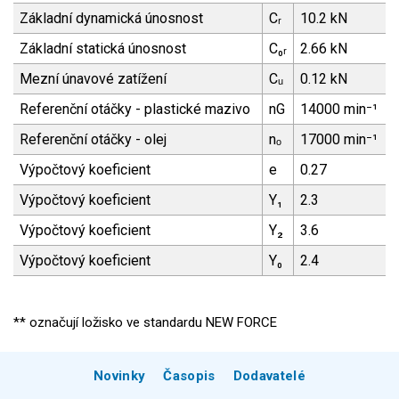
Základní dynamická únosnost
Cᵣ
10.2 kN
Základní statická únosnost
C₀ᵣ
2.66 kN
Mezní únavové zatížení
Cᵤ
0.12 kN
Referenční otáčky - plastické mazivo
nG
14000 min⁻¹
Referenční otáčky - olej
nₒ
17000 min⁻¹
Výpočtový koeficient
e
0.27
Výpočtový koeficient
Y₁
2.3
Výpočtový koeficient
Y₂
3.6
Výpočtový koeficient
Y₀
2.4
** označují ložisko ve standardu NEW FORCE
Novinky
Časopis
Dodavatelé