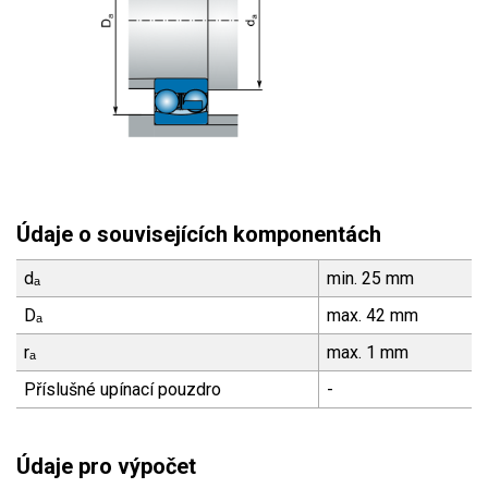
Údaje o souvisejících komponentách
dₐ
min. 25 mm
Dₐ
max. 42 mm
rₐ
max. 1 mm
Příslušné upínací pouzdro
-
Údaje pro výpočet