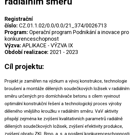
radiálním směru
Registrační
číslo:
CZ.01.1.02/0.0/0.0/21_374/0026713
Program:
Operační program Podnikání a inovace pro
konkurenceschopnost
Výzva:
APLIKACE - VÝZVA IX
Období realizace:
2021 - 2023
Cíl projektu:
Projekt je zaměřen na výzkum a vývoj konstrukce, technologie
broušení a montáže dělených soudečkových ložisek v radiálním
směru určených pro domíchávače betonu s cílem vyvinout
optimální konstrukční řešení a technologický proces výroby
děleného vnějšího kroužku v radiálním směru. VaV aktivity
přispějí zejména ke zvýšení kvalitativních parametrů radiálně
dělených soudečkových ložisek, zvýšení efektivity produkce,
zvýšení obratu ZKL Brno, a. s. a posílení konkurenceschopnosti