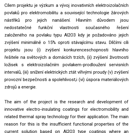
Cílem projektu je výzkum a vývoj inovativních elektroizolačních
povlaků pro elektromobilitu a související technologie žárových
nástřiků pro jejich nanášení. Hlavním důvodem jsou
nedostatečné funkční vlastnosti současného řešení
založeného na povlaku typu Al2O3 kdy je požadováno jejich
zvýšení minimálně o 15% oproti stávajícímu stavu. Dílčími cíli
projektu jsou (i) zvýšení konkurenceschopnosti hlavního
řešitele na světových a domácích trzích, (ii) zvýšení životnosti
ložisek s elektroizolačním povlakem-prodloužení servisních
intervalů, (iii) snížení elektrických ztát vířivými proudy (v) zvýšení
provozní bezpečnosti a spolehlivost,i (vi) úspora materiálových
zdrojů a energie.
The aim of the project is the research and development of
innovative electro-insulating coatings for electromobility and
related thermal spray technology for their application. The main
reason for this is the insufficient functional properties of the
current solution based on Al2O3 type coatings where an