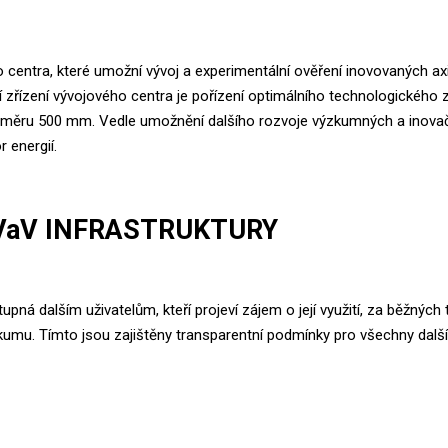
o centra, které umožní vývoj a experimentální ověření inovovaných ax
řízení vývojového centra je pořízení optimálního technologického z
růměru 500 mm. Vedle umožnění dalšího rozvoje výzkumných a inovačníc
 energií.
VaV INFRASTRUKTURY
tupná dalším uživatelům, kteří projeví zájem o její využití, za běžnýc
mu. Tímto jsou zajištěny transparentní podmínky pro všechny další 