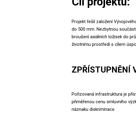
Cíl projektu:
Projekt řešil založení Vývojovéh
do 500 mm. Nezbytnou součástí z
broušení axiálních ložisek do p
životnímu prostředí s cílem úspor
ZPŘÍSTUPNĚNÍ 
Pořizovaná infrastruktura je přís
přiměřenou cenu smluvního výzku
náznaku diskriminace.