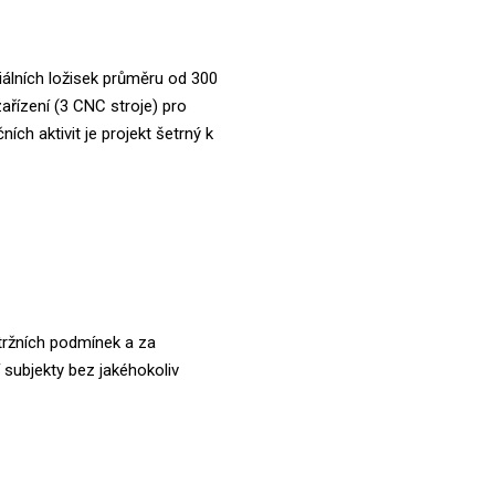
iálních ložisek průměru od 300
ařízení (3 CNC stroje) pro
h aktivit je projekt šetrný k
h tržních podmínek a za
subjekty bez jakéhokoliv