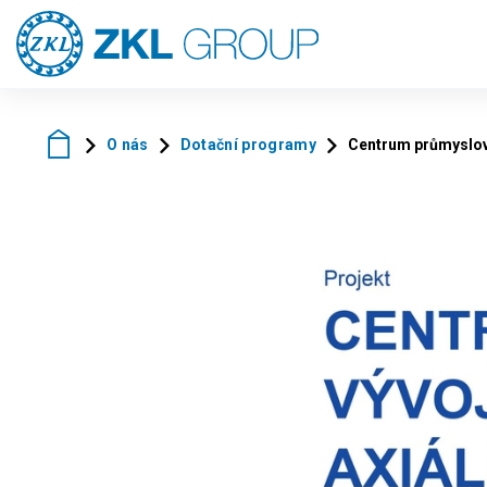
O nás
Dotační programy
Centrum průmyslové