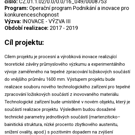
číslo:
CZ.01.1.02/0.0/0.0/16_049/0008753
Program:
Operační program Podnikání a inovace pro
konkurenceschopnost
Výzva:
INOVACE - VÝZVA III
Období realizace:
2017 - 2019
Cíl projektu:
Cílem projektu je procesní a výrobková inovace realizující
teoretické závěry průmyslového výzkumu a experimentálního
vývoje zaměřeného na tepelné zpracování ložiskových součástí
do vnějšího průměru 1600 mm. Výstupem projektu bude
realizace souboru nového technologického zařízení pro tepelné
zpracování ložiskových součástí z inovovaného materiálu.
Technologické zařízení bude umístěné v novém objektu, který je
součástí realizace projektu. Výsledkem budou dosažené
technické parametry jednotlivých součástí (martenziticko–
bainitická struktura, nízké procento zbytkového austenitu,
snížení ovality, apod.) s pozitivním dopadem na zvýšení