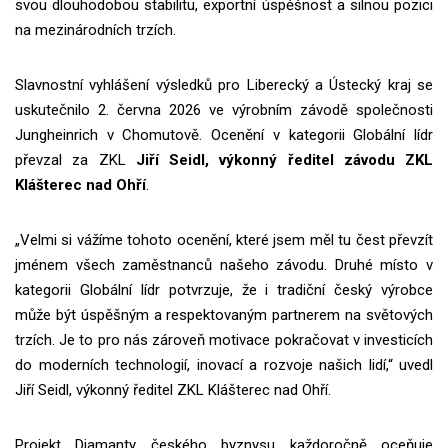
svou dlouhodobou stabilitu, exportní úspěšnost a silnou pozici
na mezinárodních trzích.
Slavnostní vyhlášení výsledků pro Liberecký a Ústecký kraj se
uskutečnilo 2. června 2026 ve výrobním závodě společnosti
Jungheinrich v Chomutově. Ocenění v kategorii Globální lídr
převzal za ZKL
Jiří Seidl, výkonný ředitel závodu ZKL
Klášterec nad Ohří
.
„Velmi si vážíme tohoto ocenění, které jsem měl tu čest převzít
jménem všech zaměstnanců našeho závodu. Druhé místo v
kategorii Globální lídr potvrzuje, že i tradiční český výrobce
může být úspěšným a respektovaným partnerem na světových
trzích. Je to pro nás zároveň motivace pokračovat v investicích
do moderních technologií, inovací a rozvoje našich lidí,“ uvedl
Jiří Seidl, výkonný ředitel ZKL Klášterec nad Ohří.
Projekt Diamanty českého byznysu každoročně oceňuje