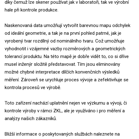
díky čemuž lze skener používat jak v laboratoři, tak ve výrobní
hale při kontrole produkce.
Naskenovaná data umožňují vytvořit barevnou mapu odchylek
od ideální geometrie, a tak je na první pohled patrné, jak je
vyrobený tvar rozdílný od nominálního tvaru. Což umožňuje
vyhodnotit i vzájemné vazby rozměrových a geometrických
tolerancí produktu. Na této mapě je dobře vidět to, co si dříve
musel inženýr složitě představovat. Tím jsou eliminovány
možné chybné interpretace dílčích konvenčních výsledků
měření. Zároveň se urychluje proces vývoje a zefektivňuje se
kontrola procesů ve výrobě.
Toto zařízení nachází uplatnění nejen ve výzkumu a vývoji, či
kontrole výroby v rámci ZKL, ale je využíváno i pro měření a
analýzy našich zákazníků.
Bližší informace o poskytovaných službách naleznete na