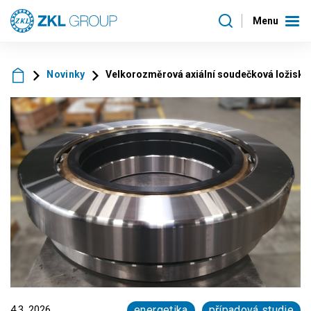
Menu
Novinky
Velkorozměrová axiální soudečková ložiska
4.3. 2026
energetika
případová studie