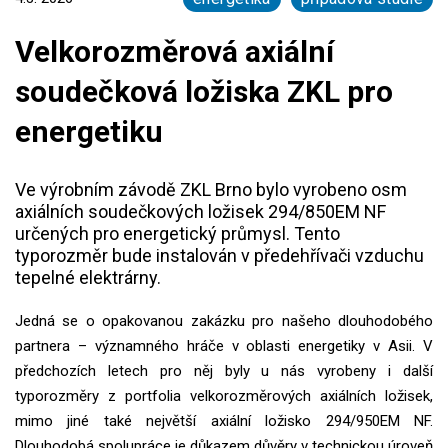
Velkorozměrová axiální
soudečková ložiska ZKL pro
energetiku
Ve výrobním závodě ZKL Brno bylo vyrobeno osm
axiálních soudečkových ložisek 294/850EM NF
určených pro energetický průmysl. Tento
typorozměr bude instalován v předehřívači vzduchu
tepelné elektrárny.
Jedná se o opakovanou zakázku pro našeho dlouhodobého
partnera – významného hráče v oblasti energetiky v Asii. V
předchozích letech pro něj byly u nás vyrobeny i další
typorozměry z portfolia velkorozměrových axiálních ložisek,
mimo jiné také největší axiální ložisko 294/950EM NF.
Dlouhodobá spolupráce je důkazem důvěry v technickou úroveň