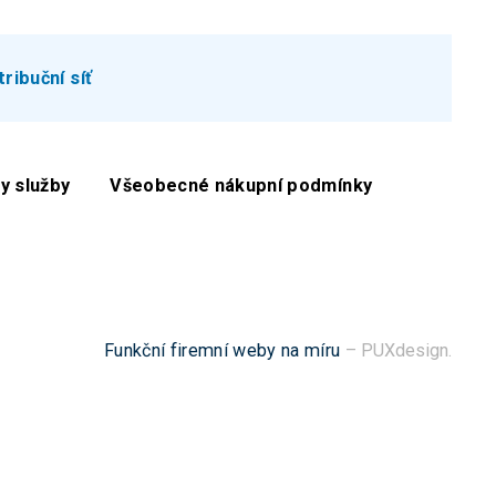
tribuční síť
y služby
Všeobecné nákupní podmínky
Funkční firemní weby na míru
– PUXdesign.