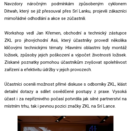
Navzdory náročným podmínkám způsobeným cyklonem
Ditwah, který se již přesouval přes Srí Lanku, projevili zákazníci
mimořádné odhodlání a akce se zúčastnili.
Workshop vedl Jan Křemen, obchodní a technický zástupce
ZKL pro jihovýchodní Asii, který účastníky provedl několika
klíčovými technickými tématy. Hlavními oblastmi byly montáž
ložisek, způsoby jejich poškození a výpočet životnosti ložisek.
Získané poznatky pomohou účastníkům zvyšovat spolehlivost
zařízení a efektivitu údržby v jejich provozech.
Účastníci ocenili možnost přímé diskuse s odborníky ZKL, klást
detailní dotazy a sdílet osvědčené postupy z praxe. Vysoká
účast i za nepříznivého počasí potvrdila jak silné partnerství na
místním trhu, tak i pevnou pozici značky ZKL na Srí Lance.