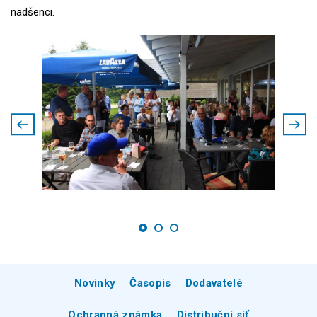
nadšenci.
Novinky
Časopis
Dodavatelé
Ochranná známka
Distribuční síť