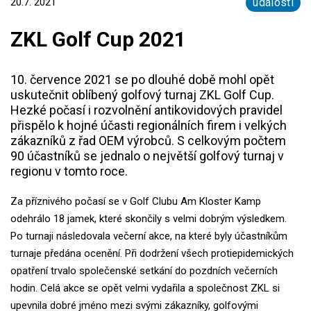
20.7. 2021
události
ZKL Golf Cup 2021
10. července 2021 se po dlouhé době mohl opět
uskutečnit oblíbený golfový turnaj ZKL Golf Cup.
Hezké počasí i rozvolnění antikovidových pravidel
přispělo k hojné účasti regionálních firem i velkých
zákazníků z řad OEM výrobců. S celkovým počtem
90 účastníků se jednalo o největší golfový turnaj v
regionu v tomto roce.
Za příznivého počasí se v Golf Clubu Am Kloster Kamp
odehrálo 18 jamek, které skončily s velmi dobrým výsledkem.
Po turnaji následovala večerní akce, na které byly účastníkům
turnaje předána ocenění. Při dodržení všech protiepidemických
opatření trvalo společenské setkání do pozdních večerních
hodin. Celá akce se opět velmi vydařila a společnost ZKL si
upevnila dobré jméno mezi svými zákazníky, golfovými