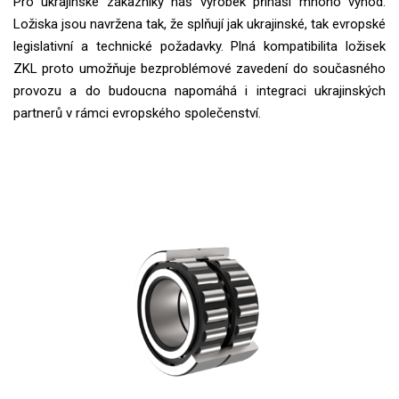
Pro ukrajinské zákazníky náš výrobek přináší mnoho výhod.
Ložiska jsou navržena tak, že splňují jak ukrajinské, tak evropské
legislativní a technické požadavky. Plná kompatibilita ložisek
ZKL proto umožňuje bezproblémové zavedení do současného
provozu a do budoucna napomáhá i integraci ukrajinských
partnerů v rámci evropského společenství.