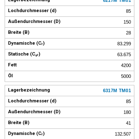
6217M TM01
85
150
28
83.299
63.675
4200
5000
6317M TM01
85
180
41
132.507