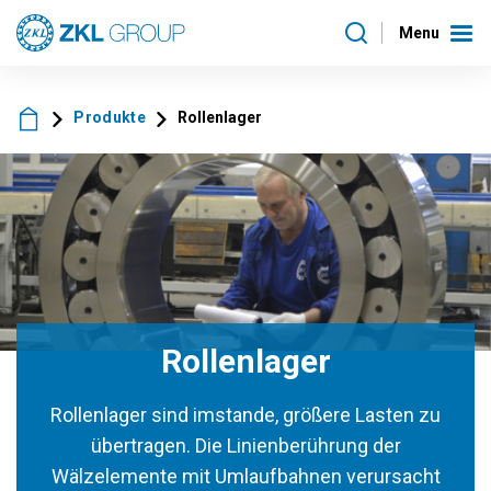
Menu
Produkte
Rollenlager
Rollenlager
Rollenlager sind imstande, größere Lasten zu
übertragen. Die Linienberührung der
Wälzelemente mit Umlaufbahnen verursacht