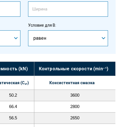
Условие для B:
равен
мность (kN)
Контрольные скорости (min⁻¹)
атическая (C₀ᵣ)
Консистентная смазка
50.2
3600
66.4
2800
56.5
2650