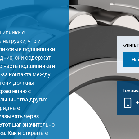
шипники с
нагрузки, что и
купить 
оликовые подшипники
едних, они содержат
На
ю часть подшипника и
-за контакта между
м они должны
сравнению с
Технич
ольшинства других
+
хрядные
азывать через
Этот шаг значительно
а. Как и открытые