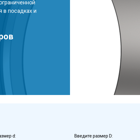
 ограниченной
 в посадках и
ров
азмер d:
Введите размер D: