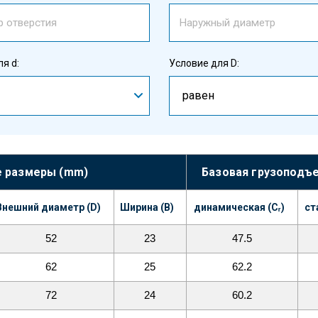
я d:
Условие для D:
равен
 размеры (mm)
Базовая грузоподъе
Внешний диаметр (D)
Ширина (B)
динамическая (Cᵣ)
ст
52
23
47.5
62
25
62.2
72
24
60.2