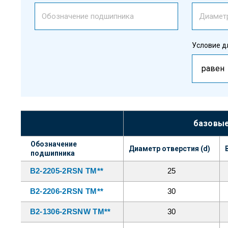
Условие дл
равен
базовые
Обозначение 
Диаметр отверстия (d)
подшипника
B2-2205-2RSN TM**
25
B2-2206-2RSN TM**
30
B2-1306-2RSNW TM**
30