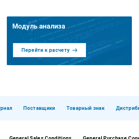
Модуль анализа
Перейти к расчету
рнал
Поставщики
Товарный знак
Дистриб
General Sales Conditions
General Purchase Con