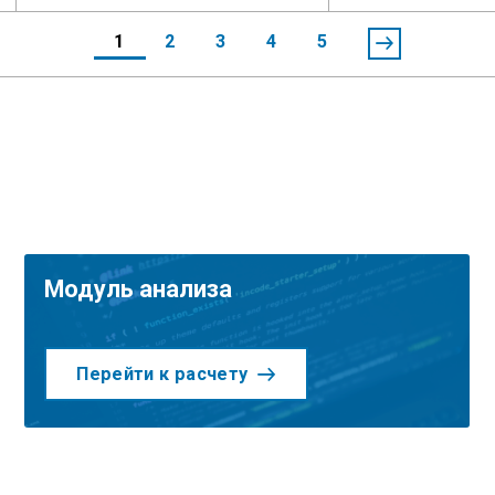
1
2
3
4
5
Модуль анализа
Перейти к расчету