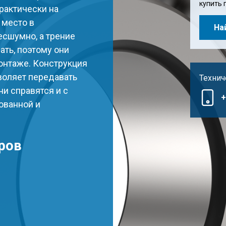
купить 
рактически на
 место в
На
сшумно, а трение
ать, поэтому они
онтаже. Конструкция
оляет передавать
Технич
и справятся и с
+
ованной и
ров