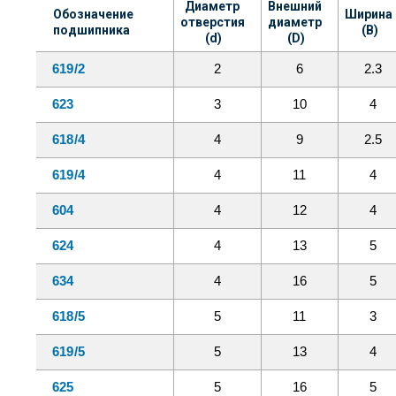
Диаметр 
Внешний 
Обозначение 
Ширина 
отверстия 
диаметр 
подшипника
(B)
(d)
(D)
619/2
2
6
2.3
623
3
10
4
618/4
4
9
2.5
619/4
4
11
4
604
4
12
4
624
4
13
5
634
4
16
5
618/5
5
11
3
619/5
5
13
4
625
5
16
5