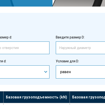
азмер d:
Введите размер D:
я d:
Условие для D:
равен
Базовая грузоподъемность (kN)
Базовая грузопо