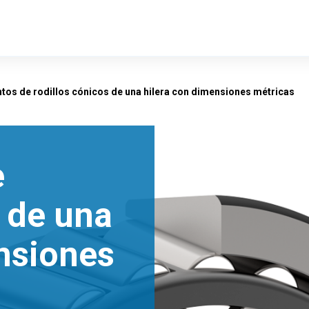
os de rodillos cónicos de una hilera con dimensiones métricas
e
s de una
nsiones