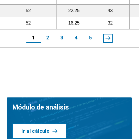
52
22.25
43
52
16.25
32
1
2
3
4
5
Módulo de análisis
Ir al cálculo