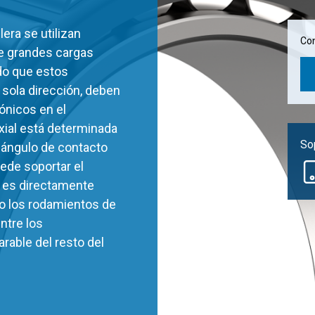
era se utilizan
Com
de grandes cargas
ado que estos
 sola dirección, deben
ónicos en el
xial está determinada
Sop
 ángulo de contacto
uede soportar el
o es directamente
so los rodamientos de
ntre los
arable del resto del