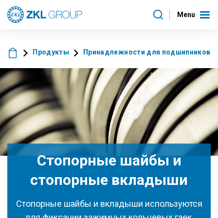
Menu
Продукты
Принадлежности для подшипников
Стопорные шайбы и
стопорные вкладыши
Стопорные шайбы и вкладыши используются
для фиксации зажимных кольцевых гаек.