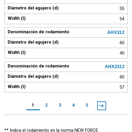
55
54
AHX312
60
40
AHX2312
60
57
1
2
3
4
5
** Indica el rodamiento en la norma NEW FORCE