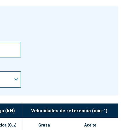
ga (kN)
Velocidades de referencia (min⁻¹)
tica (C₀ₐ)
Grasa
Aceite