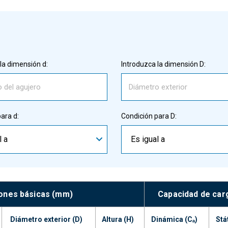
la dimensión d:
Introduzca la dimensión D:
ara d:
Condición para D:
l a
Es igual a
ones básicas (mm)
Capacidad de car
Diámetro exterior (D)
Altura (H)
Dinámica (Cₐ)
Stá