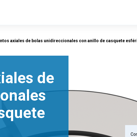
tos axiales de bolas unidireccionales con anillo de casquete esfér
iales de
ionales
asquete
Com