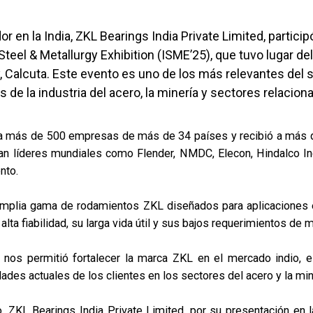
or en la India, ZKL Bearings India Private Limited, particip
 Steel & Metallurgy Exhibition (ISME’25), que tuvo lugar de
Calcuta. Este evento es uno de los más relevantes del sec
 de la industria del acero, la minería y sectores relacion
o a más de 500 empresas de más de 34 países y recibió a más d
an líderes mundiales como Flender, NMDC, Elecon, Hindalco Indu
nto.
amplia gama de rodamientos ZKL diseñados para aplicaciones e
alta fiabilidad, su larga vida útil y sus bajos requerimientos de
ia nos permitió fortalecer la marca ZKL en el mercado indio, 
des actuales de los clientes en los sectores del acero y la min
 ZKL Bearings India Private Limited, por su presentación en l