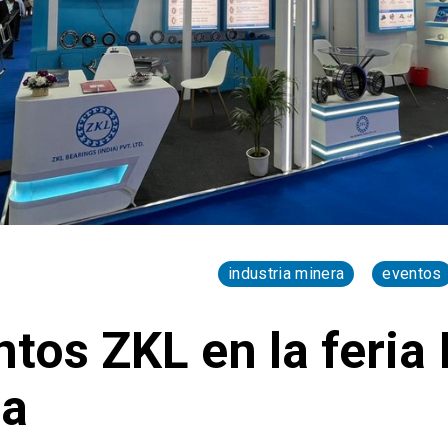
industria minera
eventos
tos ZKL en la feria
ta